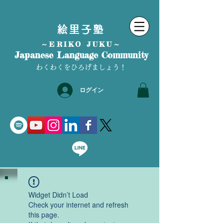
絵里子塾
～ERIKO JUKU～
Japanese Language Community
わくわくをひろげましょう！
ログイン
Widget Didn’t Load
Check your internet and refresh
this page.