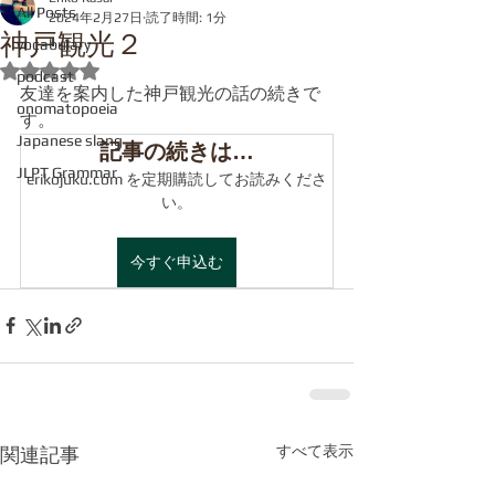
All Posts
2024年2月27日
読了時間: 1分
神戸観光２
vocabulary
5つ星のうちNaNと評価されています。
podcast
友達を案内した神戸観光の話の続きで
onomatopoeia
す。
Japanese slang
記事の続きは…
JLPT Grammar
erikojuku.com を定期購読してお読みくださ
い。
今すぐ申込む
すべて表示
関連記事