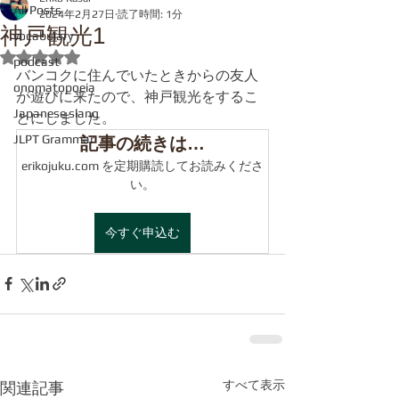
All Posts
2024年2月27日
読了時間: 1分
神戸観光1
vocabulary
5つ星のうちNaNと評価されています。
podcast
バンコクに住んでいたときからの友人
onomatopoeia
が遊びに来たので、神戸観光をするこ
Japanese slang
とにしました。
JLPT Grammar
記事の続きは…
erikojuku.com を定期購読してお読みくださ
い。
今すぐ申込む
すべて表示
関連記事