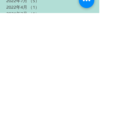
2022年7月
（5）
5件の記事
2022年4月
（1）
1件の記事
2021年7月
（1）
1件の記事
2021年6月
（1）
1件の記事
2017年4月
（1）
1件の記事
タグから検索
JLPT N1
JLPT 文法
Japanese Vocabulary
podcast
うずうず
からあげ
ときめき
ときめく
にもまして
まったり
イベント
オノマトピア
オノマトペ
予知夢
夢
擬態語
擬音語
桜
正夢