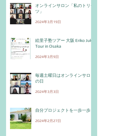
オンラインサロン「私のトリセ
絵里子塾ツアー 大阪
毎週土曜日はオ
ツ」
Eriko Juku Tour in Osaka
サロンの日
2024年3月19日
絵里子塾ツアー 大阪 Eriko Juku
Tour in Osaka
2024年3月9日
毎週土曜日はオンラインサロン
の日
2024年3月3日
自分プロジェクトを一歩一歩！
2024年2月27日