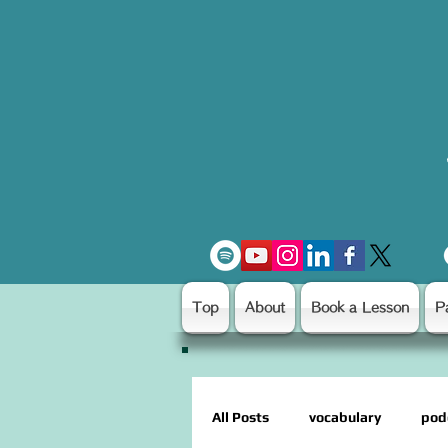
Top
About
Book a Lesson
P
All Posts
vocabulary
pod