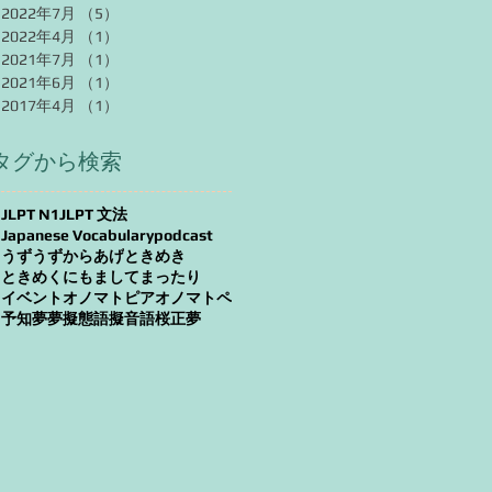
2022年7月
（5）
5件の記事
2022年4月
（1）
1件の記事
2021年7月
（1）
1件の記事
2021年6月
（1）
1件の記事
2017年4月
（1）
1件の記事
タグから検索
JLPT N1
JLPT 文法
Japanese Vocabulary
podcast
うずうず
からあげ
ときめき
ときめく
にもまして
まったり
イベント
オノマトピア
オノマトペ
予知夢
夢
擬態語
擬音語
桜
正夢