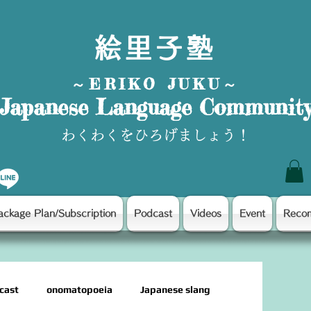
絵里子塾
～ERIKO JUKU～
Japanese Language Communit
わくわくをひろげましょう！
ackage Plan/Subscription
Podcast
Videos
Event
Reco
cast
onomatopoeia
Japanese slang