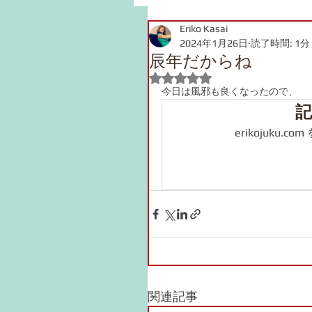
Eriko Kasai
JLPT Grammar
2024年1月26日
読了時間: 1分
辰年だからね
5つ星のうちNaNと評価され
今日は風邪も良くなったので、
記
erikojuku
関連記事