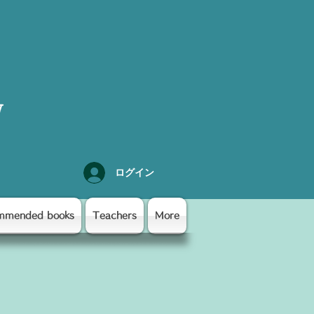
y
ログイン
mmended books
Teachers
More