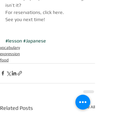
isn’t it?
For reservations, click here.
See you next time!
#lesson
#Japanese
vocabulary
expression
food
See All
Related Posts