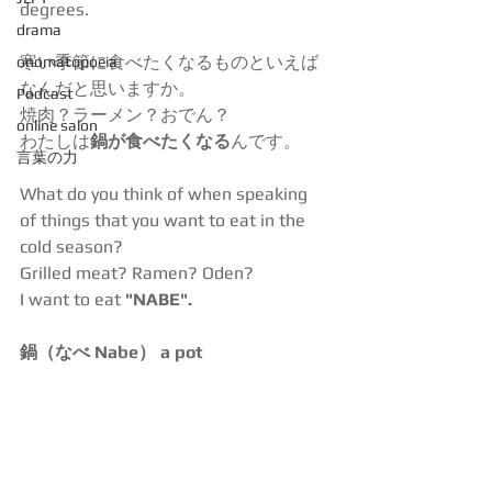
degrees.
drama
寒い季節に食べたくなるものといえば
onomatopoeia
なんだと思いますか。
Podcast
焼肉？ラーメン？おでん？
online salon
わたしは
鍋が食べたくなる
んです。
言葉の力
What do you think of when speaking 
of things that you want to eat in the 
cold season?
Grilled meat? Ramen? Oden?
I want to eat
 "NABE".
鍋（なべ Nabe） a pot