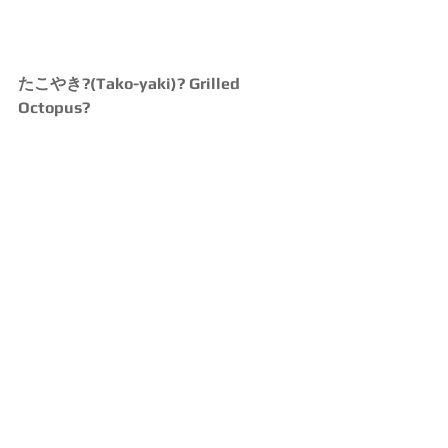
たこやき?(Tako-yaki)? Grilled 
Octopus?  