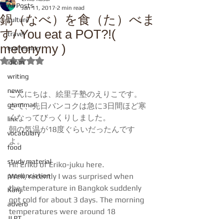
All Posts
Jan 11, 2017
2 min read
鍋（なべ）を食（た）べま
culture
す/ You eat a POT?!(
travel
metonymy )
expression
Rated NaN out of 5 stars.
idiom
writing
news
こんにちは、絵里子塾のえりこです。
grammar
さて、先日バンコクは急に3日間ほど寒
くなってびっくりしました。
link
朝の気温が18度ぐらいだったんです
vocabulary
よ。
food
study material
Hi! Eriko of Eriko-juku here.
pronunciation
Well, recently I was surprised when 
the temperature in Bangkok suddenly 
Kanji
got cold for about 3 days. The morning 
adverb
temperatures were around 18 
JLPT