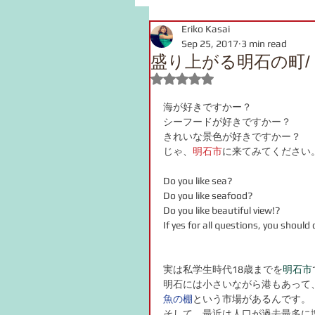
Eriko Kasai
grammar
link
voca
Sep 25, 2017
3 min read
盛り上がる明石の町/ Bustl
Rated NaN out of 5 stars.
pronunciation
Kanji
海が好きですかー？
シーフードが好きですかー？
きれいな景色が好きですかー？
onomatopoeia
Podcast
じゃ、
明石市
に来てみてください
Do you like sea? 
Do you like seafood?
Do you like beautiful view!?
If yes for all questions, you should
実は私学生時代18歳までを
明石市
明石には小さいながら港もあって
魚の棚
という市場があるんです。
そして、最近は人口が過去最多に