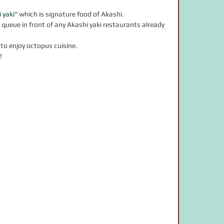
 yaki
" which is signature food of Akashi.
queue in front of any Akashi yaki restaurants already 
 to enjoy octopus cuisine.
!