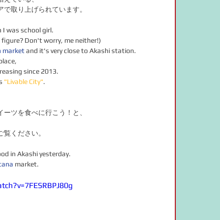
アで取り上げられています。
 I was school girl.
 figure? Don't worry, me neither!)
h market
 and it's very close to Akashi station.
lace, 
creasing since 2013.
s 
"Livable City"
.
イーツを食べに行こう！と、
。
ご覧ください。
ood in Akashi yesterday.
tana
 market.
atch?v=7FESRBPJ80g