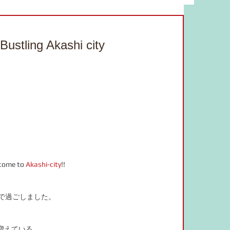
bulary
food
study material
ing Akashi city
adverb
JLPT
drama
online salon
言葉の力
。
 come to 
Akashi-city
!!
で過ごしました。
、
増えている、