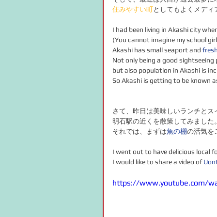
住みやすい町
としてもよくメディ
I had been living in Akashi city when
(You cannot imagine my school girl
Akashi has small seaport and 
fres
Not only being a good sightseeing p
but also population in Akashi is in
So Akashi is getting to be known a
さて、昨日は美味しいランチとス
明石駅の近くを散策してみました
それでは、まずは
魚の棚
の活気を
I went out to have delicious local f
I would like to share a video of 
Uon
https://www.youtube.com/w