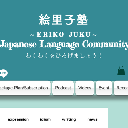
絵里子塾
～ERIKO JUKU～
Japanese Language Communit
わくわくをひろげましょう！
ackage Plan/Subscription
Podcast
Videos
Event
Reco
expression
idiom
writing
news