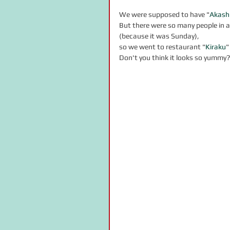
We were supposed to have "
Akashi
But there were so many people in a 
(because it was Sunday),
so we went to restaurant "
Kiraku
"
Don't you think it looks so yummy?