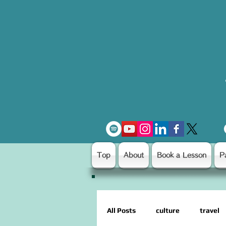
Top
About
Book a Lesson
P
All Posts
culture
travel