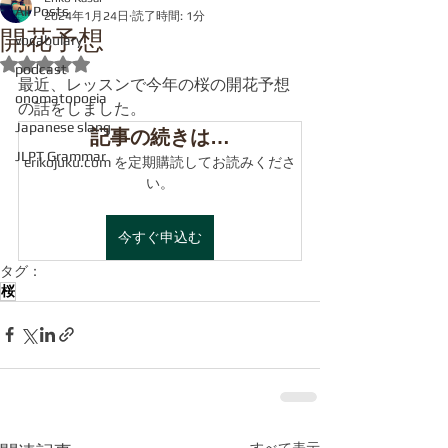
All Posts
2024年1月24日
読了時間: 1分
開花予想
vocabulary
5つ星のうちNaNと評価されています。
podcast
最近、レッスンで今年の桜の開花予想
onomatopoeia
の話をしました。
Japanese slang
記事の続きは…
JLPT Grammar
erikojuku.com を定期購読してお読みくださ
い。
今すぐ申込む
タグ：
桜
すべて表示