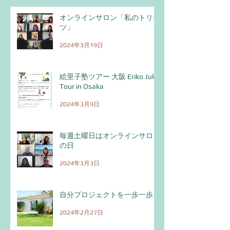
オンラインサロン「私のトリセ
絵里子塾ツアー 大阪
毎週土曜日はオ
ツ」
Eriko Juku Tour in Osaka
サロンの日
2024年3月19日
絵里子塾ツアー 大阪 Eriko Juku
Tour in Osaka
2024年3月9日
毎週土曜日はオンラインサロン
の日
2024年3月3日
自分プロジェクトを一歩一歩！
2024年2月27日