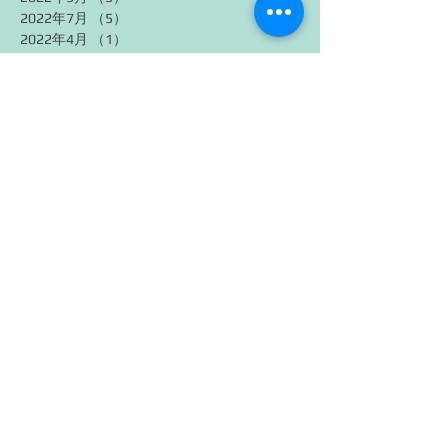
2022年7月
（5）
5件の記事
2022年4月
（1）
1件の記事
2021年7月
（1）
1件の記事
2021年6月
（1）
1件の記事
2017年4月
（1）
1件の記事
タグから検索
JLPT N1
JLPT 文法
Japanese Vocabulary
podcast
うずうず
からあげ
ときめき
ときめく
にもまして
まったり
イベント
オノマトピア
オノマトペ
予知夢
夢
擬態語
擬音語
桜
正夢