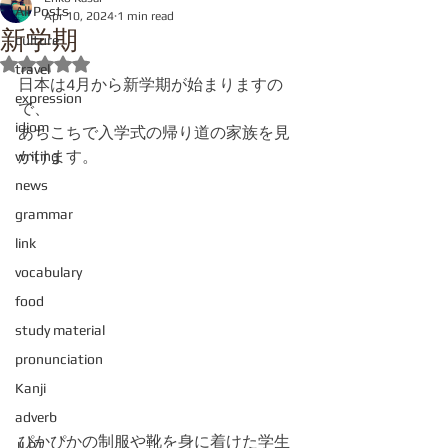
All Posts
Apr 10, 2024
1 min read
新学期
culture
Rated NaN out of 5 stars.
travel
日本は4月から新学期が始まりますの
expression
で、
idiom
あちこちで入学式の帰り道の家族を見
かけます。
writing
news
grammar
link
vocabulary
food
study material
pronunciation
Kanji
adverb
ぴかぴかの制服や靴を身に着けた学生
JLPT