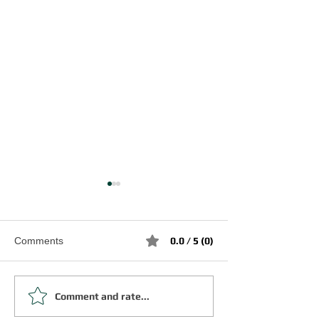
Comments
0.0 / 5 (0)
Eriko Cafe in Ko
Comment and rate...
日本語が生み出す新しい
2025
出会いと楽しい時間