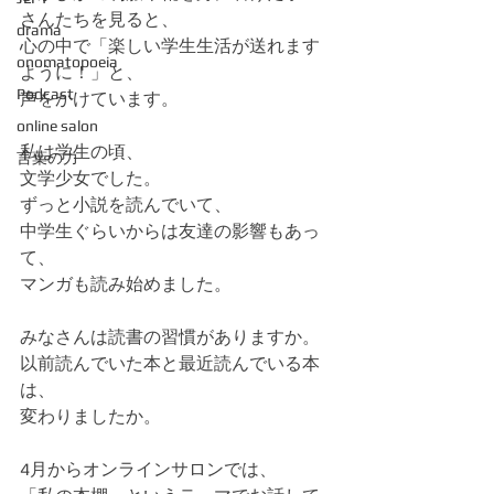
さんたちを見ると、
drama
心の中で「楽しい学生生活が送れます
onomatopoeia
ように！」と、
Podcast
声をかけています。
online salon
私は学生の頃、
言葉の力
文学少女でした。
ずっと小説を読んでいて、
中学生ぐらいからは友達の影響もあっ
て、
マンガも読み始めました。
みなさんは読書の習慣がありますか。
以前読んでいた本と最近読んでいる本
は、
変わりましたか。
4月からオンラインサロンでは、