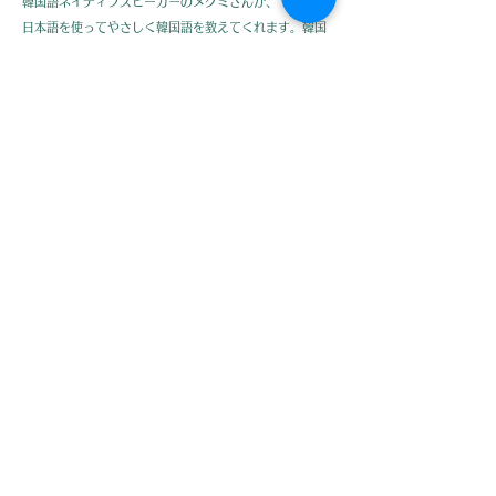
韓国語ネイティブスピーカーのメグミさんが、
日本語を使ってやさしく韓国語を教えてくれます。韓国
のドラマ、アイドル、美容コスメ、料理に興味のある方
におすすめ！韓国語を知ればもっと楽しめますよ！
Megumi, a native Korean tutor, will gently
teach you Korean in Japanese! ✨
If you love K-dramas, K-pop idols, beauty
products, or Korean cuisine, this is perfect for
you! Learning Korean will make all of them
even more enjoyable!
​Private Lesson
BOOK