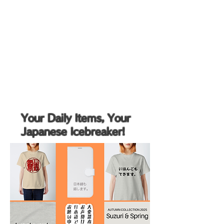
Your Daily Items, Your
Japanese Icebreaker!