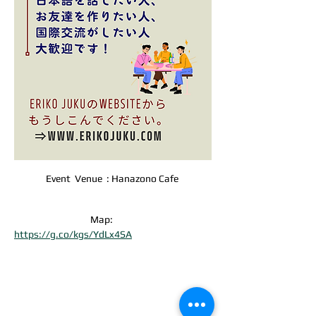
Event  Venue  : Hanazono Cafe 
                                    Map: 
https://g.co/kgs/YdLx4SA