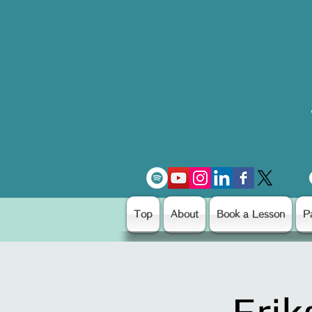
Top
About
Book a Lesson
P
Erik