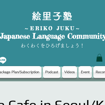
絵里子塾
～ERIKO JUKU～
Japanese Language Communit
わくわくをひろげましょう！
ackage Plan/Subscription
Podcast
Videos
Event
Reco
o Cafe in Seoul/