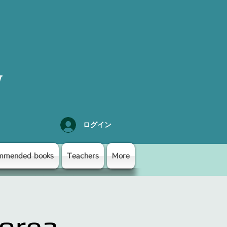
y
ログイン
mmended books
Teachers
More
Korea