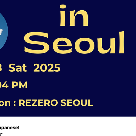
Japanese!
て