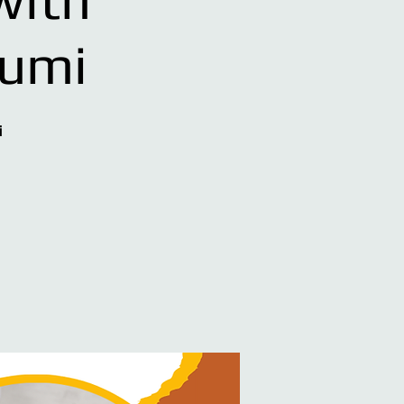
gumi
i