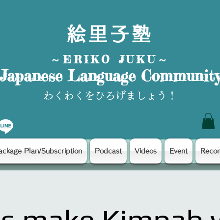
絵里子塾
～ERIKO JUKU～
Japanese Language Communit
わくわくをひろげましょう！
ackage Plan/Subscription
Podcast
Videos
Event
Reco
's make Kimpab 