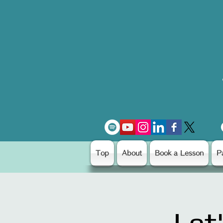
Top
About
Book a Lesson
P
Let