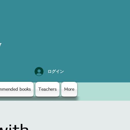
y
ログイン
mmended books
Teachers
More
with