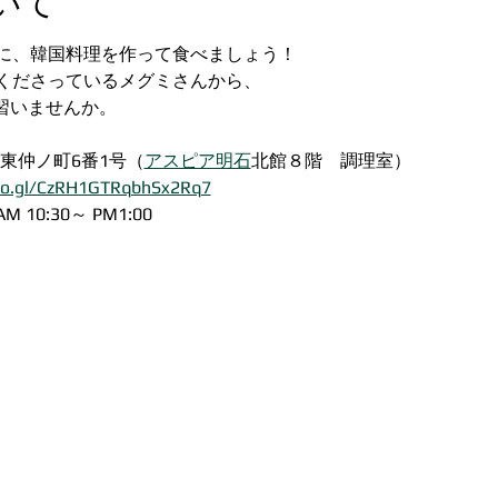
いて
に、韓国料理を作って食べましょう！
くださっているメグミさんから、
を習いませんか。
市東仲ノ町6番1号（
アスピア明石
北館８階　調理室）
oo.gl/CzRH1GTRqbhSx2Rq7
 10:30～ PM1:00　