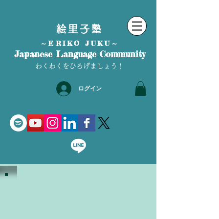
絵里子塾
～ERIKO JUKU～
Japanese Language Community
わくわくをひろげましょう！
ログイン