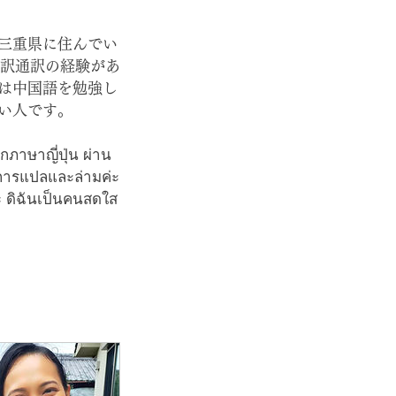
三重県に住んでい
翻訳通訳の経験があ
は中国語を勉強し
い人です。
เอกภาษาญี่ปุ่น ผ่าน
การแปลและล่ามค่ะ
่ะ ดิฉันเป็นคนสดใส