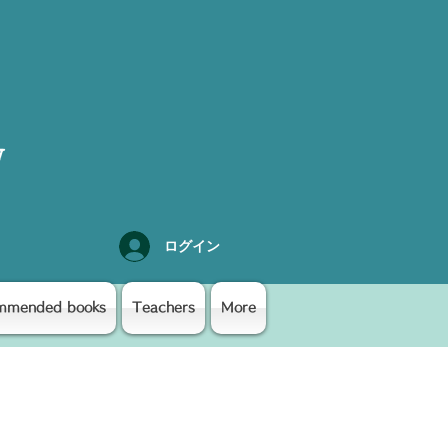
y
ログイン
mmended books
Teachers
More