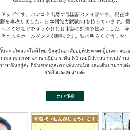
はギップです。バンコク出身で母国語はタイ語です。現在は
語を専攻しました。日本語能力試験N1を持っています。
アニメや歌などをきっかけに日本語の勉強を始めました。今
。テニスやポールダンスが趣味です。私は明るくて話しやす
อกิ๊บค่ะ เกิดและโตที่ไทย ปัจจุบันอาศัยอยู่ที่ประเทศญี่ปุ่นค่ะ จบ
วามสามารถทางภาษาญี่ปุ่น ระดับ N1 เคยมีประสบการณ์ด้าน
นภาษาจีนอยู่ค่ะ ดิฉันชอบดูละคร เล่นเทนนิส และเต้นยามว่างค
ร่าเริงและคุยง่ายค่ะ
今すぐ予約