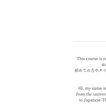
This course is 
st
初めての方やタ
Hi, my name is
from the univer
in Japanese-Th