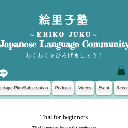
絵里子塾
～ERIKO JUKU～
Japanese Language Communit
わくわくをひろげましょう！
ackage Plan/Subscription
Podcast
Videos
Event
Reco
Thai for beginners