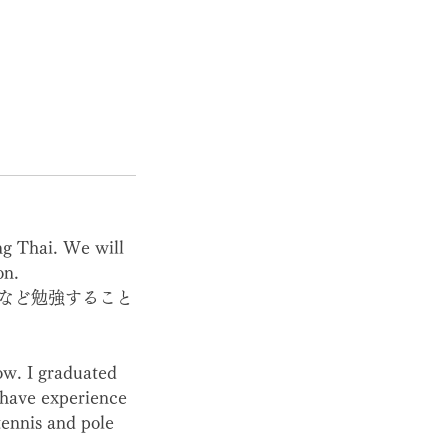
ng Thai. We will
on.
など勉強すること
ow. I graduated
 have experience
tennis and pole