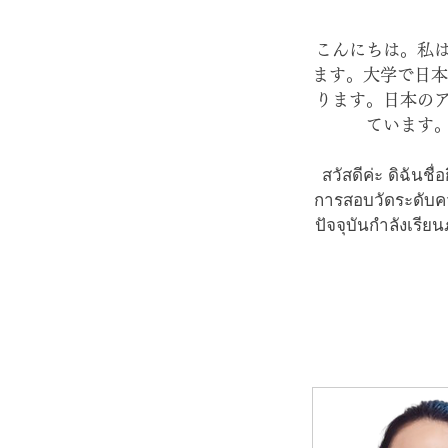
こんにちは。私
ます。大学で日本
ります。日本の
ています
สวัสดีค่ะ ดิฉันชื่
การสอบวัดระดับค
ปัจจุบันกำลังเรีย