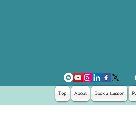
Top
About
Book a Lesson
P