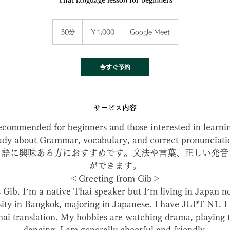
Thai language lesson for beginners
1,000
円
30分
3
￥1,000
Google Meet
0
分
今すぐ予約
サービス内容
recommended for beginners and those interested in learni
udy about Grammar, vocabulary, and correct pronunciati
イ語に興味ある方におすすめです。文法や言葉、正しい発音
ができます。
＜Greeting from Gib＞
 Gib. I’m a native Thai speaker but I’m living in Japan n
sity in Bangkok, majoring in Japanese. I have JLPT N1. I
ai translation. My hobbies are watching drama, playing 
dancing. I am generally cheerful and friendly.