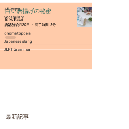
All Posts
白い唐揚げの秘密
vocabulary
Eriko Kasai
podcast
2022年9月20日
読了時間: 3分
onomatopoeia
Japanese slang
JLPT Grammar
最新記事