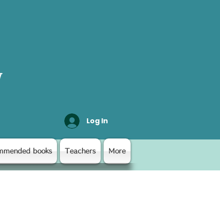
y
Log In
mmended books
Teachers
More