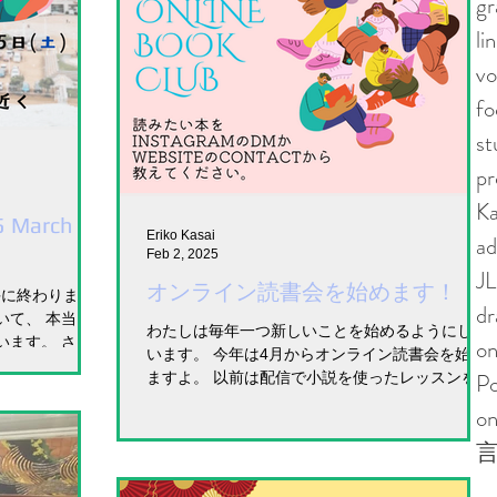
g
li
vo
fo
st
pr
Ka
5 March
Eriko Kasai
ad
Feb 2, 2025
J
オンライン読書会を始めます！
好評に終わりまし
d
いて、 本当に
わたしは毎年一つ新しいことを始めるようにして
います。 さ
o
います。 今年は4月からオンライン読書会を始め
、 神戸の三宮駅
Po
ますよ。 以前は配信で小説を使ったレッスンをし
よ。...
たことがあったんですが、 今回はレッスンという
on
よりも、 本の内容から受け取ったことや思ったこ
とを、 みなさんと共有するという時間です。...