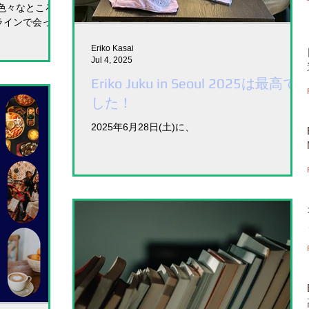
色々なところで
オンラインで会って
知っていても、
Eriko Kasai
せてお話する
Jul 4, 2025
...
Eriko Juku in Seoul 2025は最高で
した！
2025年6月28日(土)に、