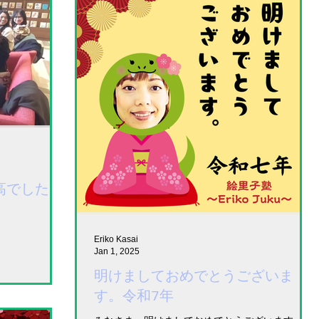
oは最高でした！
、
Eriko Kasai
Jan 1, 2025
明けましておめでとうございま
す。令和7年