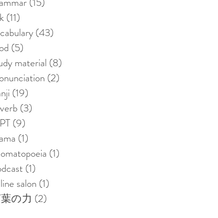
rammar
(15)
15 posts
nk
(11)
11 posts
cabulary
(43)
43 posts
od
(5)
5 posts
udy material
(8)
8 posts
onunciation
(2)
2 posts
nji
(19)
19 posts
verb
(3)
3 posts
LPT
(9)
9 posts
rama
(1)
1 post
nomatopoeia
(1)
1 post
dcast
(1)
1 post
line salon
(1)
1 post
言葉の力
(2)
2 posts