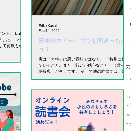
Eriko Kasai
Feb 14, 2025
、 Eriko
てきました。 レッス
日本語ネイティブでも間違っちゃ
して何度も会っ
う！
は初めて会う方
ku in...
実は「奇特」は悪い意味ではなく、 「特別に優れ
​
ていること。また、行いが感心なこと」（岩波国
語辞典）だそうです。 そして他の辞書では、言葉
cu
の意味の後に、 このような注意が書かれていま
す。 ＜注意＞近年、「こんなものを買うなんて奇
tr
特なやつだ」など、 風変りの意でも使われるが
ex
id
wr
n