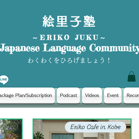
絵里子塾
～ERIKO JUKU～
Japanese Language Communit
わくわくをひろげましょう！
ackage Plan/Subscription
Podcast
Videos
Event
Reco