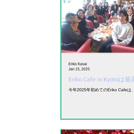
Eriko Kasai
Jan 15, 2025
Eriko Cafe in Kyot
今年2025年初めてのEriko Cafeは