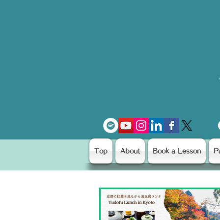
Top
About
Book a Lesson
P