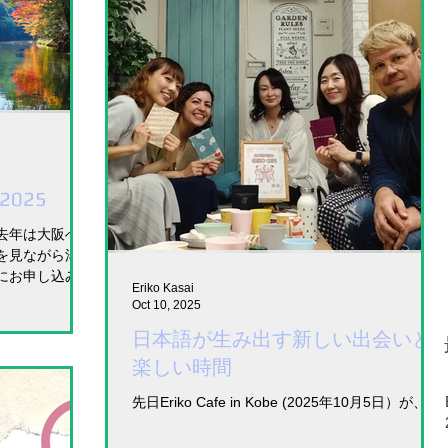
o 2025
去年は大阪へ旅
を見ながら湯豆
にお申し込みを
Eriko Kasai
するまでにお早
Oct 10, 2025
い内容はイベン
日本語が生み出す新しい出会いと
楽しい時間
先日Eriko Cafe in Kobe (2025年10月5日）が、