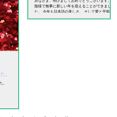
みなさま、明けましておめでとうございます。 お
陰様で無事に新しい年を迎えることができまし
た。 今年も日本語の美しさ、 そして愛と平和を
創り出す力を、 世界の人に伝えられるように邁進
していきます。 どうかみなさまのお力を貸しても
らえると助かります。 今年も一緒にワクワク
した。
した。