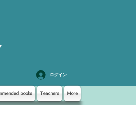
y
ログイン
mmended books
Teachers
More