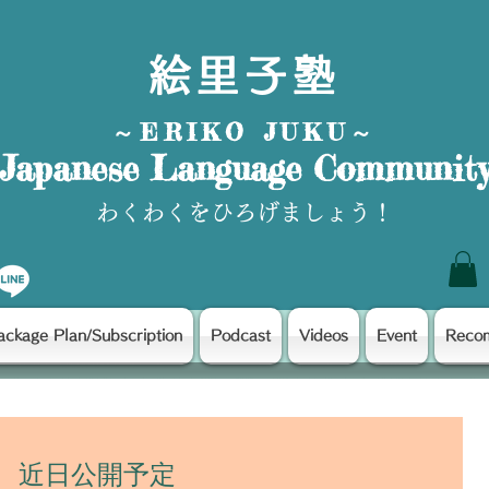
絵里子塾
～ERIKO JUKU～
Japanese Language Communit
わくわくをひろげましょう！
ackage Plan/Subscription
Podcast
Videos
Event
Reco
近日公開予定