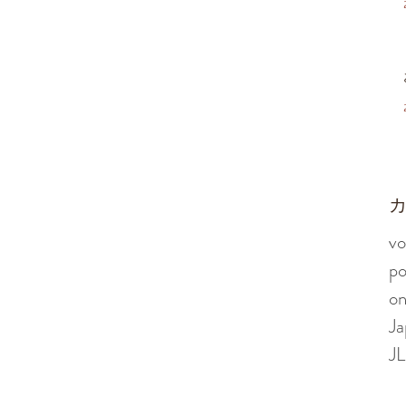
​
vo
po
o
Ja
J