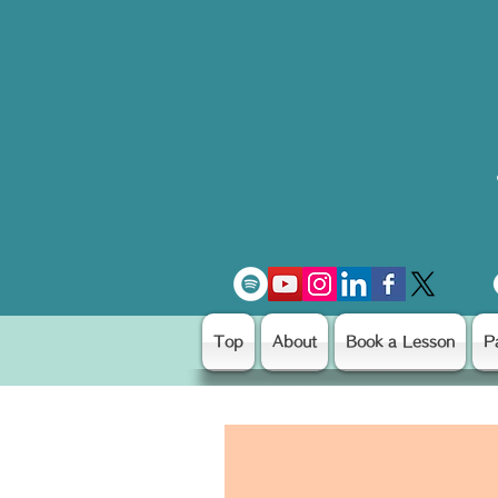
Top
About
Book a Lesson
P