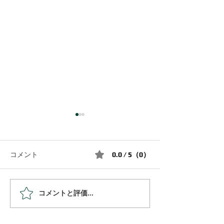
コメント
0.0 / 5（0）
コメントと評価...
絵里子塾ツアー 大阪
毎週土曜日はオ
Eriko Juku Tour in Osaka
サロンの日