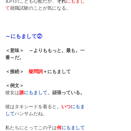
JLPTのことも心配だが、
それ
にもまし
て
就職試験のことが気になる。
～にもまして②
＜意味＞　～よりももっと。最も。一
番～だ。
＜接続＞　
疑問詞
＋にもまして
＜例文＞
彼女は
誰
にもまして
、頑張っている。
彼はタキシードを着ると
、
いつ
にもま
して
ハンサムだね。
私たちにとってこの子は
何
にもまして