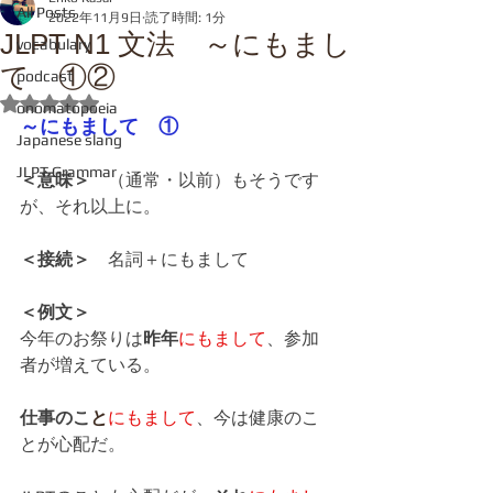
All Posts
2022年11月9日
読了時間: 1分
JLPT N1 文法 ～にもまし
vocabulary
て ①②
podcast
5つ星のうちNaNと評価されています。
onomatopoeia
～にもまして　①
Japanese slang
JLPT Grammar
＜意味＞　
（通常・以前）もそうです
が、それ以上に。
＜接続＞
　名詞＋にもまして　
＜例文＞
今年のお祭りは
昨年
にもまして
、参加
者が増えている。
仕事のこ
と
にもまして
、今は健康のこ
とが心配だ。