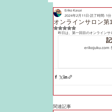
Eriko Kasai
JLPT Grammar
2024年2月11日
読了時間: 1分
オンラインサロン第1回Zo
5つ星のうちNaNと評価され
昨日は、第一回目のオンラインサロ
記
erikojuku
関連記事