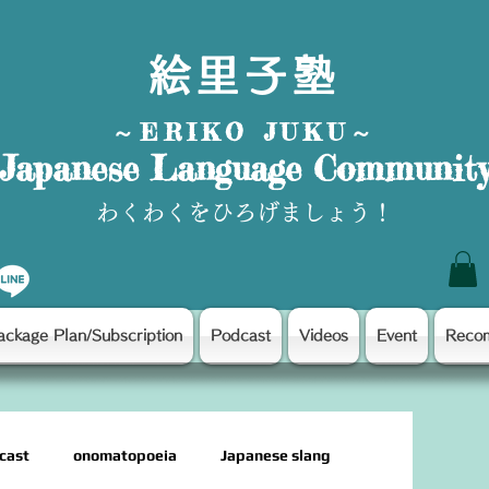
絵里子塾
～ERIKO JUKU～
Japanese Language Communit
わくわくをひろげましょう！
ackage Plan/Subscription
Podcast
Videos
Event
Reco
cast
onomatopoeia
Japanese slang