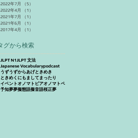
2022年7月
（5）
5件の記事
2022年4月
（1）
1件の記事
2021年7月
（1）
1件の記事
2021年6月
（1）
1件の記事
2017年4月
（1）
1件の記事
タグから検索
JLPT N1
JLPT 文法
Japanese Vocabulary
podcast
うずうず
からあげ
ときめき
ときめく
にもまして
まったり
イベント
オノマトピア
オノマトペ
予知夢
夢
擬態語
擬音語
桜
正夢