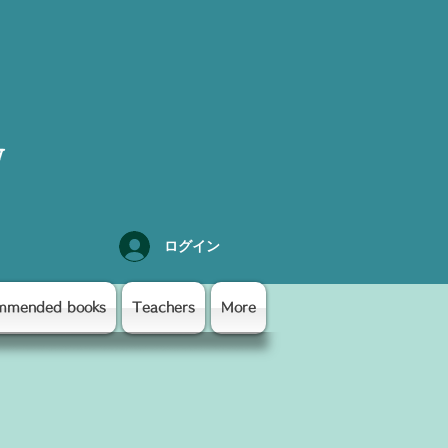
y
ログイン
mmended books
Teachers
More