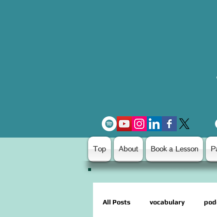
Top
About
Book a Lesson
P
All Posts
vocabulary
pod