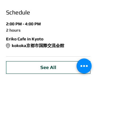
Schedule
2:00 PM - 4:00 PM
2 hours
Eriko Cafe in Kyoto
kokoka京都市国際交流会館
See All
Share this event