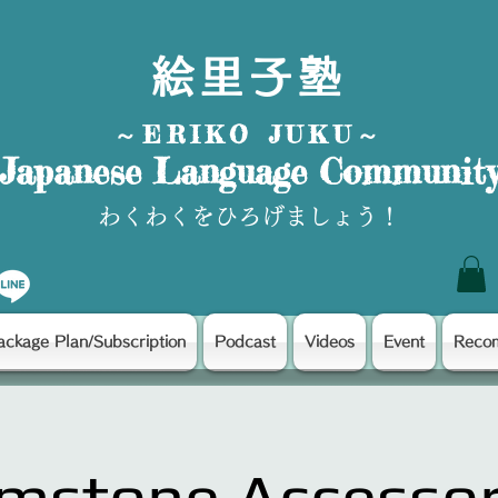
絵里子塾
～ERIKO JUKU～
Japanese Language Communit
わくわくをひろげましょう！
ackage Plan/Subscription
Podcast
Videos
Event
Reco
mstone Accessor