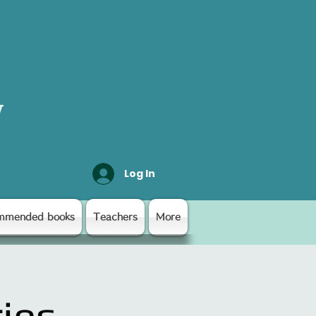
y
Log In
mmended books
Teachers
More
ies