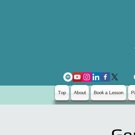
Top
About
Book a Lesson
P
Ge