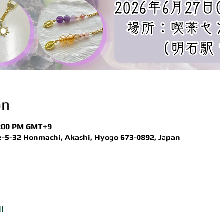
on
 1:00 PM GMT+9
2 Honmachi, Akashi, Hyogo 673-0892, Japan
l