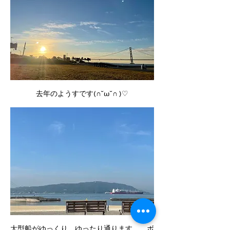
去年のようすです(∩˘ω˘∩ )♡
大型船がゆっくり、ゆったり通ります。　ボ