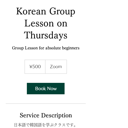
Korean Group
Lesson on
Thursdays
Group Lesson for absolute beginners
500
Japanese
¥500
Zoom
yen
Book Now
Service Description
日本語で韓国語を学ぶクラスです。