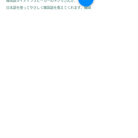
韓国語ネイティブスピーカーのメグミさんが、
日本語を使ってやさしく韓国語を教えてくれます。韓国
のドラマ、アイドル、美容コスメ、料理に興味のある方
におすすめ！韓国語を知ればもっと楽しめますよ！
Megumi, a native Korean tutor, will gently
teach you Korean in Japanese! ✨
If you love K-dramas, K-pop idols, beauty
products, or Korean cuisine, this is perfect for
you! Learning Korean will make all of them
even more enjoyable!
​Private Lesson
BOOK