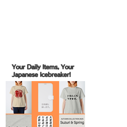
Your Daily Items, Your
Japanese Icebreaker!