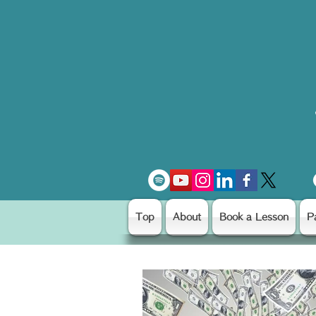
Top
About
Book a Lesson
P