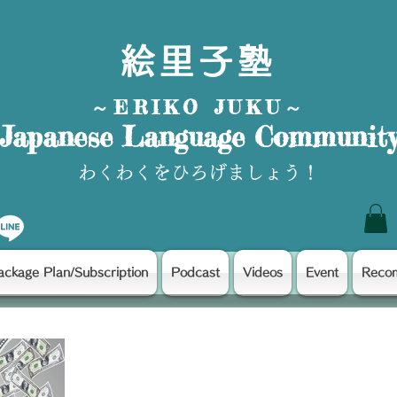
絵里子塾
～ERIKO JUKU～
Japanese Language Communit
わくわくをひろげましょう！
ackage Plan/Subscription
Podcast
Videos
Event
Reco