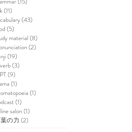
rammar
(15)
15 posts
nk
(11)
11 posts
cabulary
(43)
43 posts
od
(5)
5 posts
udy material
(8)
8 posts
onunciation
(2)
2 posts
nji
(19)
19 posts
verb
(3)
3 posts
LPT
(9)
9 posts
rama
(1)
1 post
nomatopoeia
(1)
1 post
dcast
(1)
1 post
line salon
(1)
1 post
言葉の力
(2)
2 posts