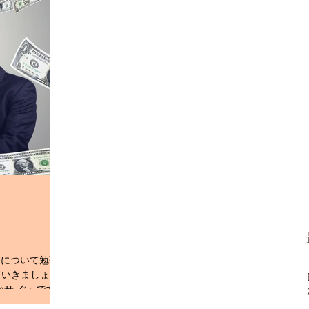
」について勉強
ていきましょ
かせ‐ぐ」です。
働く。 ②働いて