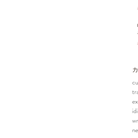
​
cu
tr
ex
id
wr
n