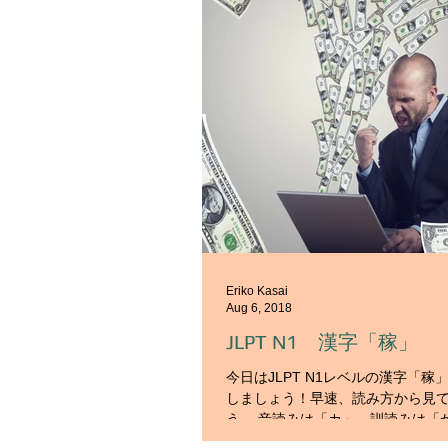
Eriko Kasai
Aug 6, 2018
JLPT N1 漢字「稼」
今日はJLPT N1レベルの漢字「稼
しましょう！早速、読み方から見
う。 音読みは「カ」、訓読みは「
意味は、 ①生活のために一生懸命