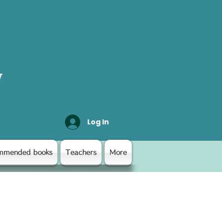
y
Log In
mmended books
Teachers
More