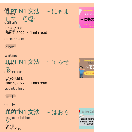
All
JLPT N1 文法 ～にもま
Posts
して ①②
culture
Eriko Kasai
travel
Nov 6, 2022
1 min read
expression
idiom
writing
JLPT N1 文法 ～てみせ
news
る
grammar
Eriko Kasai
link
Nov 5, 2022
1 min read
vocabulary
food
study
material
JLPT N1 文法 ～はおろ
pronunciation
か
Kanji
Eriko Kasai