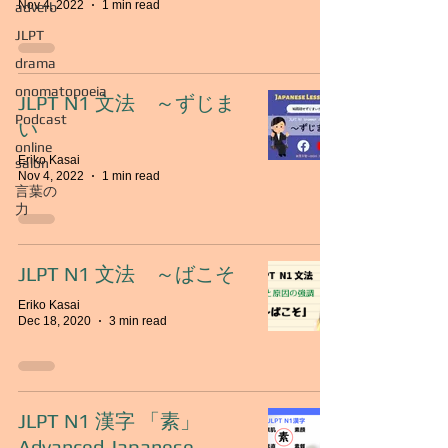
Nov 4, 2022
1 min read
adverb
JLPT
drama
onomatopoeia
JLPT N1 文法 ～ずじま
Podcast
い
online
Eriko Kasai
salon
Nov 4, 2022
1 min read
言葉の
力
JLPT N1 文法 ～ばこそ
Eriko Kasai
Dec 18, 2020
3 min read
JLPT N1 漢字 「素」
Advanced Japanese