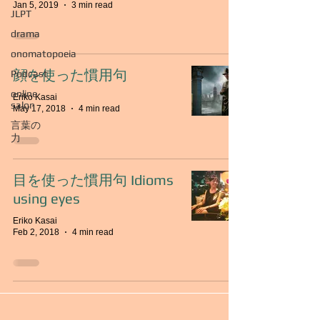
Jan 5, 2019
3 min read
JLPT
drama
onomatopoeia
顔を使った慣用句
Podcast
online
Eriko Kasai
salon
May 17, 2018
4 min read
言葉の
力
目を使った慣用句 Idioms
using eyes
Eriko Kasai
Feb 2, 2018
4 min read