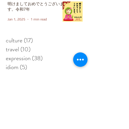
明けましておめでとうございま
す。令和7年
Jan 1, 2025
1 min read
culture
(17)
17 posts
travel
(10)
10 posts
expression
(38)
38 posts
idiom
(5)
5 posts
writing
(3)
3 posts
news
(3)
3 posts
grammar
(15)
15 posts
link
(11)
11 posts
vocabulary
(43)
43 posts
food
(5)
5 posts