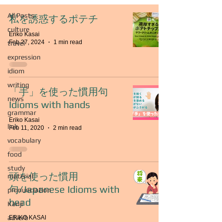
All Posts
私を誘惑するポテチ
culture
Eriko Kasai
Feb 27, 2024
1 min read
travel
expression
idiom
writing
「手」を使った慣用句
news
Idioms with hands
grammar
Eriko Kasai
link
Feb 11, 2020
2 min read
vocabulary
food
study
頭を使った慣用
material
句/Japanese Idioms with
pronunciation
head
Kanji
adverb
ERIKO KASAI