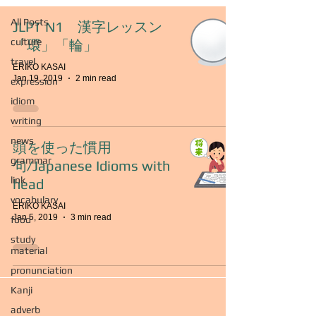
All Posts
JLPT N1 漢字レッスン
culture
「環」「輪」
travel
ERIKO KASAI
Jan 19, 2019
2 min read
expression
idiom
writing
news
頭を使った慣用
grammar
句/Japanese Idioms with
link
head
vocabulary
ERIKO KASAI
Jan 5, 2019
3 min read
food
study
material
pronunciation
Kanji
adverb