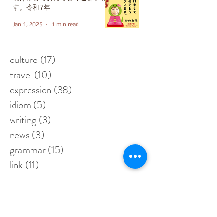
す。令和7年
Jan 1, 2025
1 min read
culture
(17)
17 posts
travel
(10)
10 posts
expression
(38)
38 posts
idiom
(5)
5 posts
writing
(3)
3 posts
news
(3)
3 posts
grammar
(15)
15 posts
link
(11)
11 posts
vocabulary
(43)
43 posts
food
(5)
5 posts
study material
(8)
8 posts