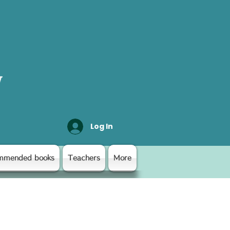
y
Log In
mmended books
Teachers
More