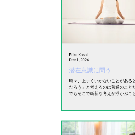
Eriko Kasai
Dec 1, 2024
潜在意識に問う
時々、上手くいかないことがあると、 「何
だろう」と考えるのは普通のこと
でもそこで斬新な考えが浮かぶこ
いと思います。 自分だけの思考回路では、 同じ
ところをぐるぐる回ってしまうの
私も一人で仕事をしている身なの