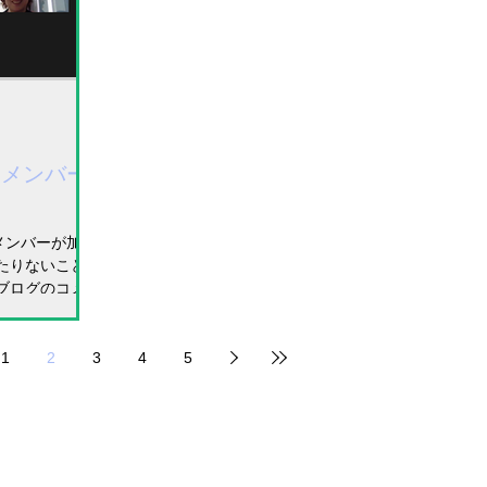
ンメンバー
メンバーが加わ
たりないことが
ブログのコメン
で、 自己紹介や近
W（ゴールデン
1
2
3
4
5