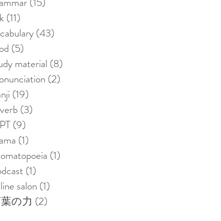
rammar
(15)
15 posts
nk
(11)
11 posts
cabulary
(43)
43 posts
od
(5)
5 posts
udy material
(8)
8 posts
onunciation
(2)
2 posts
nji
(19)
19 posts
verb
(3)
3 posts
LPT
(9)
9 posts
rama
(1)
1 post
nomatopoeia
(1)
1 post
dcast
(1)
1 post
line salon
(1)
1 post
言葉の力
(2)
2 posts