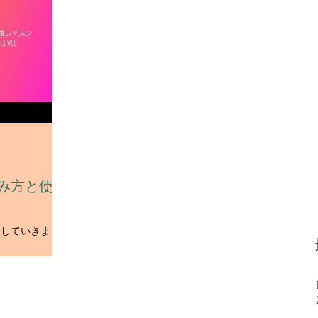
読み方と使い
介していきま
まずは読み方を見
シュ」、 訓読み
 次に意味を見て
学ぶ。...