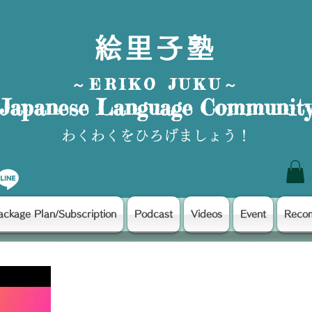
絵里子塾
～ERIKO JUKU～
Japanese Language Communit
わくわくをひろげましょう！
ackage Plan/Subscription
Podcast
Videos
Event
Reco