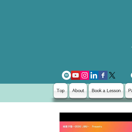
Top
About
Book a Lesson
P