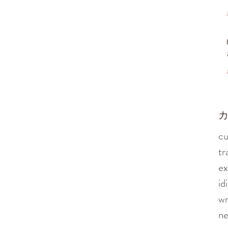
​
cu
tr
ex
id
wr
n