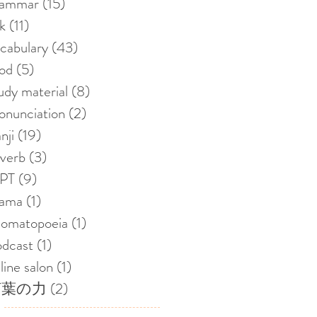
rammar
(15)
15 posts
nk
(11)
11 posts
cabulary
(43)
43 posts
od
(5)
5 posts
udy material
(8)
8 posts
onunciation
(2)
2 posts
nji
(19)
19 posts
verb
(3)
3 posts
LPT
(9)
9 posts
rama
(1)
1 post
nomatopoeia
(1)
1 post
dcast
(1)
1 post
line salon
(1)
1 post
言葉の力
(2)
2 posts