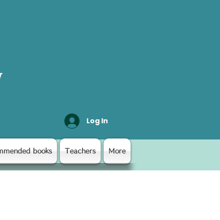
y
Log In
mmended books
Teachers
More