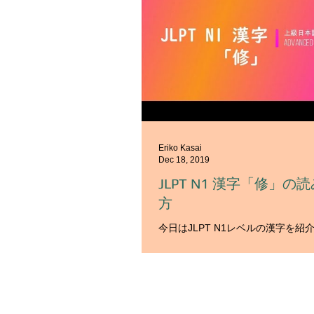
Eriko Kasai
Dec 18, 2019
JLPT N1 漢字「修」の
方
今日はJLPT N1レベルの漢字を紹
す。 今日の漢字は「修」です。 
ましょう。 音読みは、「シュウ / 
は「おさ-める/おさ-まる」です。
いきましょう。 １）整った形にする。