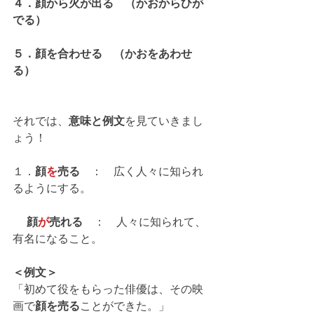
４．顔から火が出る　（かおからひが
でる）
５．顔を合わせる　（かおをあわせ
る）
それでは、
意味と例文
を見ていきまし
ょう！
１．
顔
を
売る　
：　広く人々に知られ
るようにする。
顔
が
売れる
　：　人々に知られて、
有名になること。
＜例文＞
「初めて役をもらった俳優は、その映
画で
顔を売る
ことができた。」