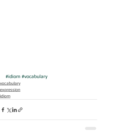
#idiom
#vocabulary
vocabulary
expression
idiom