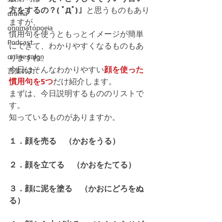
方をするの？( ﾟДﾟ)」
と思うものもあり
drama
ますが、
onomatopoeia
慣用句を使うともっとイメージが簡単
Podcast
にできて、わかりやすくなるものもあ
online salon
りますね。
今日はそんなわかりやすい
顔を使った
言葉の力
慣用句を5つ
だけ紹介します。
まずは、今日説明するもののリストで
す。
知っているものがありますか。
１．顔を売る　（かおをうる）
２．顔を立てる　（かおをたてる）
３．顔に泥を塗る　（かおにどろをぬ
る）