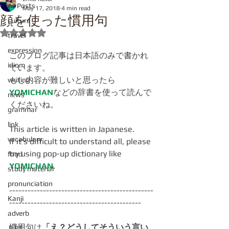
All Posts
May 17, 2018
4 min read
顔を使った慣用句
culture
Rated NaN out of 5 stars.
travel
expression
このブログ記事は日本語のみで書かれ
idiom
ています。
もし内容が難しいと思ったら
writing
YOMICHAN
などの辞書を使って読んで
news
くださいね。
grammar
link
This article is written in Japanese.
vocabulary
If it's difficult to understand all, please 
try using pop-up dictionary like 
food
YOMICHAN
.
study material
pronunciation
-----------------------------------------------
Kanji
-------------------------------------------
adverb
慣用句は
「え？どうしてそういう言い
JLPT