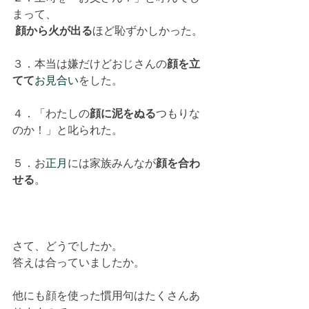
まって、
顔から火が出る
ほど恥ずかしかった。
３．本当は嫌だけどおじさんの
顔を立
てて
お見合い
をした。
４．「わたしの
顔に泥をぬる
つもりな
のか！」と叱られた。
５．お
正月
には家族みんなが
顔を合わ
せる
。
さて、どうでしたか。
答えは合っていましたか。
他にも顔を使った慣用句はたくさんあ