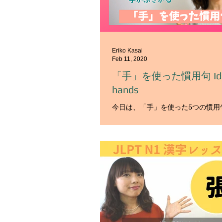
Eriko Kasai
Feb 11, 2020
「手」を使った慣用句 Idio
hands
今日は、「手」を使った5つの慣用
す。 今日紹介するのは次の５つで
・手が回る ・手を染める ・手がな
がる それでは、ひとつずつ意味と
きましょう。 「手を抜く」 意味は
きことを全部しない。 ２．仕事な