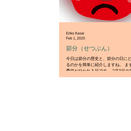
Eriko Kasai
Feb 1, 2020
節分（せつぶん）
今日は節分の歴史と、節分の日に
るのかを簡単に紹介しますね。 ま
季節が分かれる日です。 2月3日
春に変わる日」、「立春」とされ
の変わり目には、「邪気（じゃき
考えられていました。この「邪気
に）」のこと