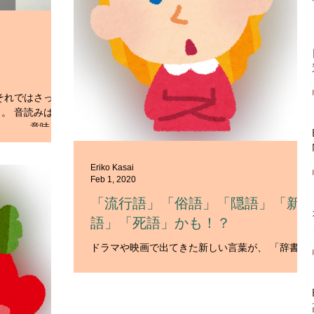
それではさっそ
。 音読みは
です。 意味
 強い意見を言い続ける。
Eriko Kasai
Feb 1, 2020
「流行語」「俗語」「隠語」「新
語」「死語」かも！？
ドラマや映画で出てきた新しい言葉が、 「辞書で
調べてみてもでてこない！」と言うことはありま
せんか。 もしかしたらそれは「俗語」や「新語」
「隠語（いんご）」かもしれません。 そんな時は
俗語辞典で調べると見つかる確率が高いです。 私