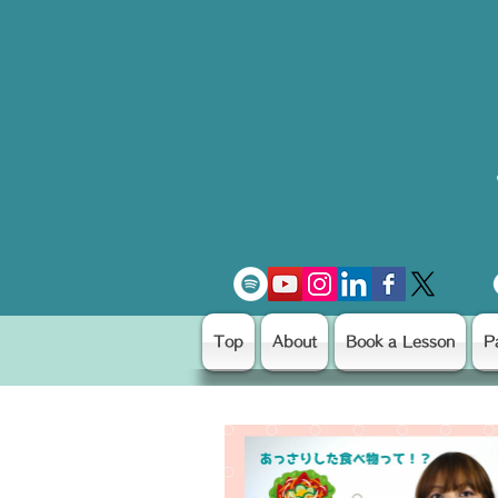
Top
About
Book a Lesson
P