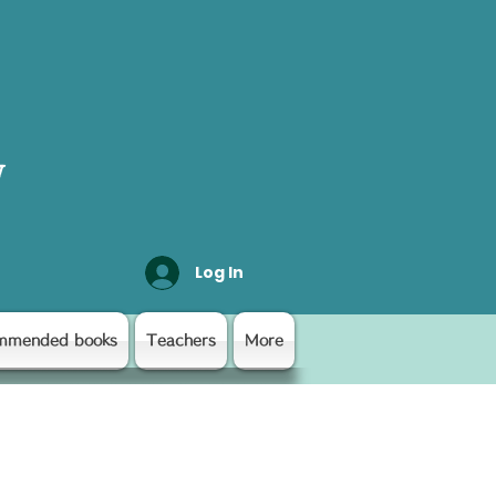
y
Log In
mmended books
Teachers
More