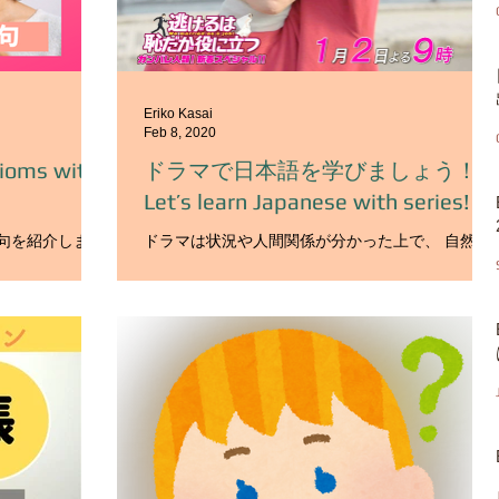
Eriko Kasai
Feb 8, 2020
ms with
ドラマで日本語を学びましょう！
Let’s learn Japanese with series!
句を紹介しま
ドラマは状況や人間関係が分かった上で、 自然な
す。 ・手を抜く
語彙や文法を学べるのでとてもいい教材だと思い
い ・手がふさ
ます。 それでは、今日は６つのおすすめドラマを
使い方を見てい
紹介します。 まずは、私も学習者の方からも人気
、 １．するべ
が高かったこちらです。 『逃げるは恥だか役にた
どを真面目に
つ』 主人公の女の子が真面目に勉強して大学院を
卒