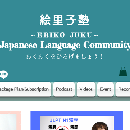
絵里子塾
～ERIKO JUKU～
Japanese Language Communit
わくわくをひろげましょう！
ackage Plan/Subscription
Podcast
Videos
Event
Reco