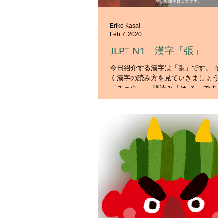
Eriko Kasai
Feb 7, 2020
JLPT N1 漢字「張」
今日紹介する漢字は「張」です。 
く漢字の読み方を見ていきましょう
「チョウ」、 訓読み「は-る」
は、次の通りです。 ① はる。ひっぱる。 ② ひろ
げる。大きくする。 ③