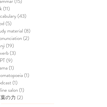
rammar
(15)
15 posts
nk
(11)
11 posts
cabulary
(43)
43 posts
od
(5)
5 posts
udy material
(8)
8 posts
onunciation
(2)
2 posts
nji
(19)
19 posts
verb
(3)
3 posts
LPT
(9)
9 posts
rama
(1)
1 post
nomatopoeia
(1)
1 post
dcast
(1)
1 post
line salon
(1)
1 post
言葉の力
(2)
2 posts