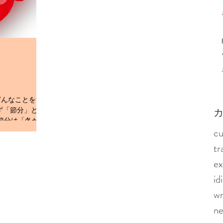
も時々「この俗語はいつから使われているのか
な？」とか
どんなことをす
ず「節分」とは
​
の節分は「冬から
cu
ています。季節
）」が生じると
tr
」が「鬼（お
ex
id
wr
n