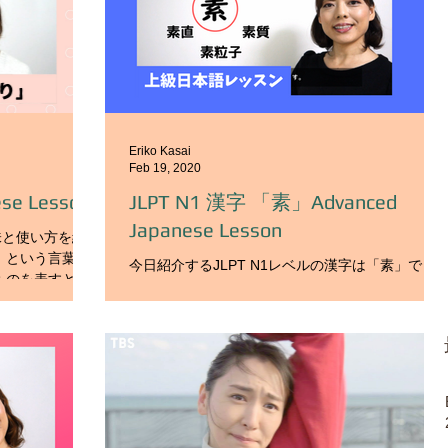
Eriko Kasai
Feb 19, 2020
 Lesson
JLPT N1 漢字 「素」Advanced
Japanese Lesson
味と使い方を紹
」という言葉を
今日紹介するJLPT N1レベルの漢字は「素」で
ものを表すとき
す。 音読みは「ソ」と「ス」、 訓読みは常用外と
あると思いま
なりますが、「もと・もと‐よりしろ‐い」です。
き、 食べ物や飲
次に意味を見ていきましょう。 白い絹。 白い。染
状態を表すとき
めていない。 ありのまま。もって生まれたまま。
飾り気がない。 もと。はじめ。もとになるも