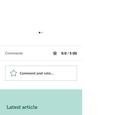
Comments
0.0 / 5 (0)
Comment and rate...
おろおろ/がぶがぶ/がみが
副詞「あっさり
Japanese Lesso
み/がらり/ぎくしゃく
Latest article