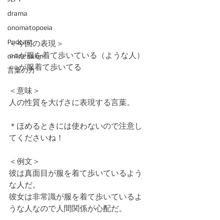
drama
onomatopoeia
Podcast
＜今回の表現＞
○○が服を着て歩いている（ような人）
online salon
○○が服着て歩いてる
言葉の力
＜意味＞
人の性質を大げさに表現する言葉。　
＊ほめるときには使わないので注意し
てくださいね！
＜例文＞　　　　　
彼は真面目が服を着て歩いているよう
な人だ。
彼女は非常識が服を着て歩いているよ
うな人なので人間関係が心配だ。