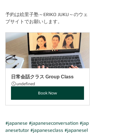
予約は絵里子塾～ERIKO JUKU～のウェ
ブサイトでお願いします。
日常会話クラス Group Class
undefined
Book Now
#japanese
#japaneseconversation
#jap
anesetutor
#japaneseclass
#japanesel