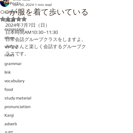
All Posts
Jun 30, 2024
1 min read
○○が服を着て歩いている
culture
Rated NaN out of 5 stars.
travel
2024年7月7日（日）
expression
日本時間AM10:30~11:30
idiom
日常会話グループクラスをしますよ。
みなさんと楽しく会話するグループク
writing
ラスです。
news
grammar
link
vocabulary
food
study material
pronunciation
Kanji
adverb
JLPT