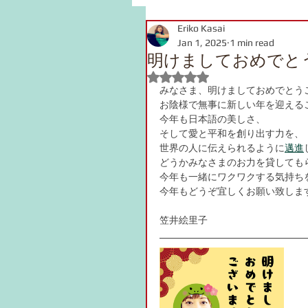
Eriko Kasai
grammar
link
voca
Jan 1, 2025
1 min read
明けましておめでと
Rated NaN out of 5 stars.
pronunciation
Kanji
みなさま、明けましておめでとう
お陰様で無事に新しい年を迎える
今年も日本語の美しさ、
そして愛と平和を創り出す力を、
onomatopoeia
Podcast
世界の人に伝えられるように
邁進
どうかみなさまのお力を貸しても
今年も一緒にワクワクする気持ち
今年もどうぞ宜しくお願い致しま
笠井絵里子