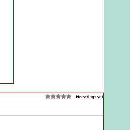
Rated 0 out of 5 stars.
No ratings yet