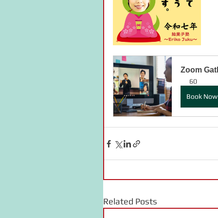
Zoom Gath
60
Book Now
Related Posts