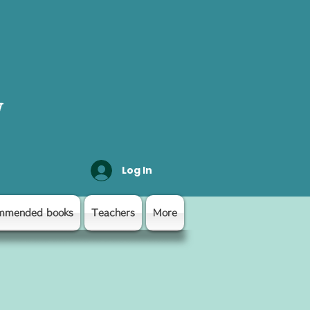
y
Log In
mmended books
Teachers
More