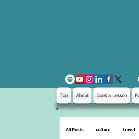
Top
About
Book a Lesson
P
All Posts
culture
travel