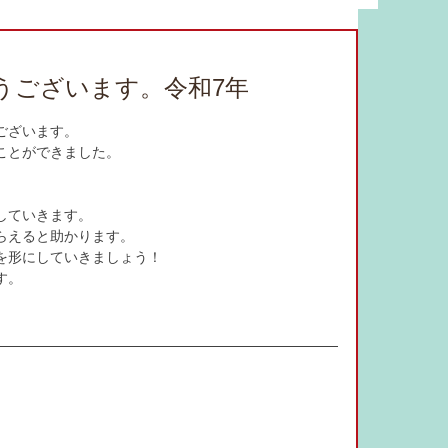
bulary
food
study material
うございます。令和7年
adverb
JLPT
drama
ございます。
ことができました。
online salon
言葉の力
していきます。
らえると助かります。
を形にしていきましょう！
す。