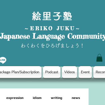
絵里子塾
～ERIKO JUKU～
Japanese Language Communit
わくわくをひろげましょう！
ackage Plan/Subscription
Podcast
Videos
Event
Reco
expression
idiom
writing
news