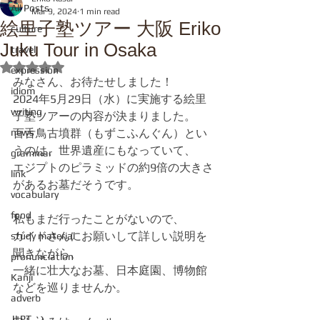
All Posts
Mar 9, 2024
1 min read
絵里子塾ツアー 大阪 Eriko
culture
Juku Tour in Osaka
travel
Rated NaN out of 5 stars.
expression
みなさん、お待たせしました！
idiom
2024年5月29日（水）に実施する絵里
writing
子塾ツアーの内容が決まりました。
news
百舌鳥古墳群（もずこふんぐん）とい
うのは、世界遺産にもなっていて、
grammar
エジプトのピラミッドの約9倍の大きさ
link
があるお墓だそうです。
vocabulary
food
私もまだ行ったことがないので、
ガイドさんにお願いして詳しい説明を
study material
聞きながら、
pronunciation
一緒に壮大なお墓、日本庭園、博物館
Kanji
などを巡りませんか。
adverb
JLPT