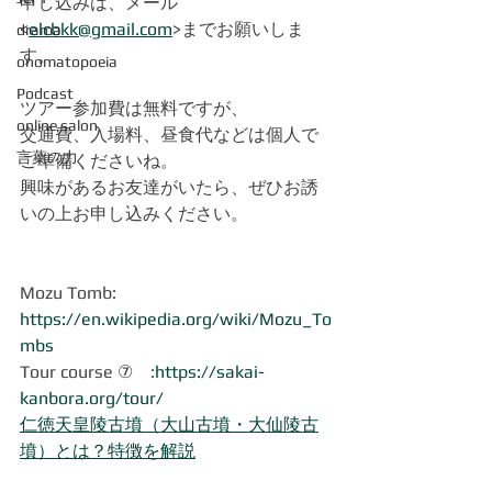
申し込みは、メール
<
elcbkk@gmail.com
>までお願いしま
drama
す。
onomatopoeia
Podcast
ツアー参加費は無料ですが、
online salon
交通費、入場料、昼食代などは個人で
言葉の力
ご準備くださいね。
興味があるお友達がいたら、ぜひお誘
いの上お申し込みください。
Mozu Tomb: 
https://en.wikipedia.org/wiki/Mozu_To
mbs
Tour course ⑦　:
https://sakai-
kanbora.org/tour/
仁徳天皇陵古墳（大山古墳・大仙陵古
墳）とは？特徴を解説