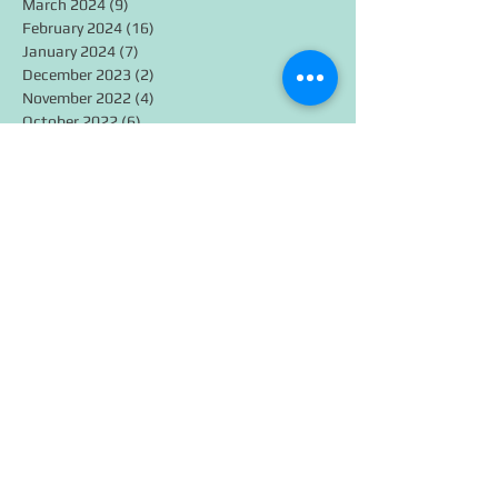
March 2024
(9)
9 posts
February 2024
(16)
16 posts
January 2024
(7)
7 posts
December 2023
(2)
2 posts
November 2022
(4)
4 posts
October 2022
(6)
6 posts
September 2022
(1)
1 post
September 2021
(1)
1 post
July 2021
(3)
3 posts
February 2021
(2)
2 posts
January 2021
(1)
1 post
December 2020
(3)
3 posts
March 2020
(1)
1 post
February 2020
(7)
7 posts
January 2020
(6)
6 posts
December 2019
(1)
1 post
August 2019
(2)
2 posts
March 2019
(1)
1 post
January 2019
(2)
2 posts
December 2018
(1)
1 post
October 2018
(7)
7 posts
September 2018
(1)
1 post