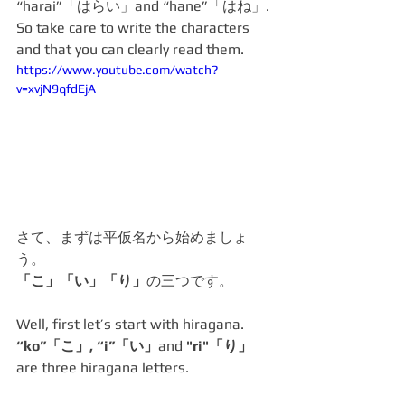
“harai”「はらい」and “hane”「はね」.
So take care to write the characters 
and that you can clearly read them.
https://www.youtube.com/watch?
v=xvjN9qfdEjA
さて、まずは平仮名から始めましょ
う。
「こ」「い」「り」
の三つです。
Well, first let’s start with hiragana.
“ko”「こ」, “i”「い」
and 
"ri"「り」
are three hiragana letters.