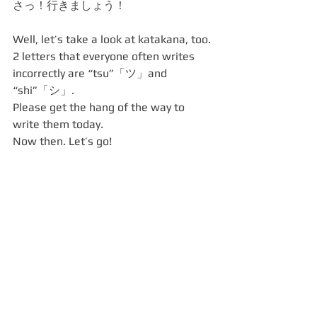
さっ！行きましょう！
Well, let’s take a look at katakana, too.
2 letters that everyone often writes 
incorrectly are “tsu”「ツ」and 
“shi”「シ」.
Please get the hang of the way to 
write them today.
Now then. Let’s go!