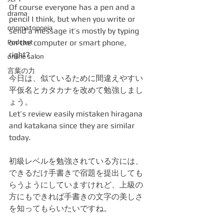
Of course everyone has a pen and a 
drama
pencil I think, but when you write or 
onomatopoeia
send a message it’s mostly by typing 
Podcast
on the computer or smart phone, 
right?
online salon
言葉の力
今日は、似ているために間違えやすい
平仮名とカタカナを改めて勉強しまし
ょう。
Let’s review easily mistaken hiragana 
and katakana since they are similar 
today.
初級レベルを勉強されている方には、
できるだけ手書きで宿題を提出しても
らうようにしていますけれど、上級の
方にもできれば手書きの文字の美しさ
を知ってもらいたいですね。