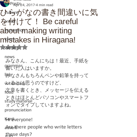
All Posts
Apr 24, 2017
4 min read
ひらがなの書き間違いに気
culture
を付けて！ Be careful
travel
about making writing
expression
mistakes in Hiragana!
idiom
Rated NaN out of 5 stars.
writing
news
みなさん、こんにちは！最近、手紙を
grammar
書いた人はいますか。
link
みなさんもちろんペンや鉛筆を持って
いるとは思うのですけど、
vocabulary
文章を書くとき、メッセージを伝える
food
ときはほとんどパソコンやスマートフ
study material
ォンでタイプしていますよね。
pronunciation
Kanji
Hi everyone!
Are there people who write letters 
adverb
these days?
JLPT