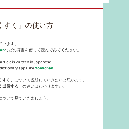
bulary
food
study material
くすく」の使い方
adverb
JLPT
drama
ています。
an
などの辞書を使って読んでみてください。
online salon
言葉の力
article is written in Japanese.
y dictionary apps like 
Yomichan
.
くすく」
について説明していきたいと思います。
く成長する」
の違いはわかりますか。
について見ていきましょう。