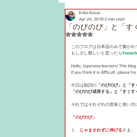
Eriko Kasai
grammar
link
voca
Apr 24, 2018
2 min read
「のびのび」と「す
Rated NaN out of 5 stars.
pronunciation
Kanji
このブログは日本語のみで書かれ
もし少し難しいと思ったら
Yomich
onomatopoeia
Podcast
Hello, Japanese learners! This blog 
If you think it is difficult, please tr
今日は副詞の
「のびのび」と「す
「のびのび成長する」と「すくす
それではそれぞれの意味と使い方
「のびのび」
１．
じゃまされずに伸びる
さま。