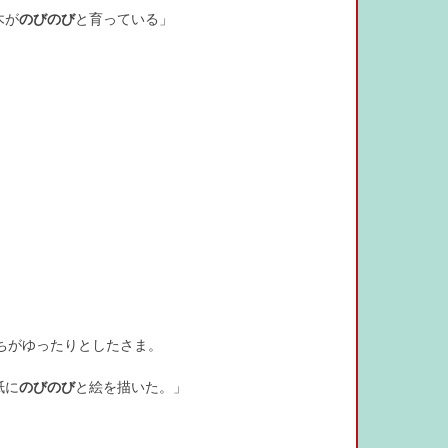
木が
のびのび
と育っている」
ちがゆったりとしたさま。
紙に
のびのび
と絵を描いた。」