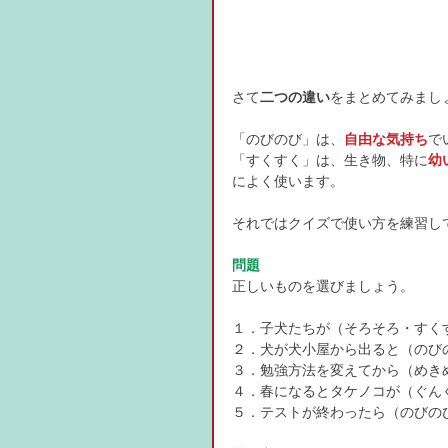
さて
二つの違い
をまとめてみまし
「のびのび」は、
自由な気持ち
で
「すくすく」は、生き物、特に
幼
によく使います。
それではクイズで使い方を練習し
問題
正しいものを選びましょう。
１．子犬たちが（そろそろ・すく
２．犬が犬小屋から出ると（のび
３．勉強方法を変えてから（めき
４．春になるとタケノコが（ぐん
５．テストが終わったら（のびの