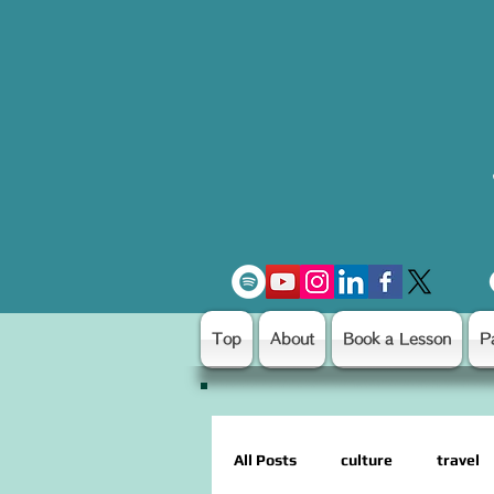
Top
About
Book a Lesson
P
All Posts
culture
travel