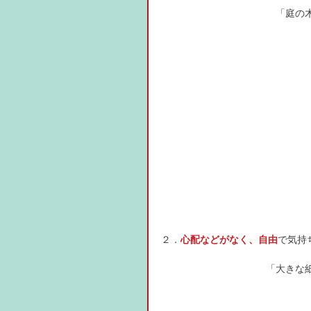
「庭の
２．
心配などがなく、自由
で気持
「大きな