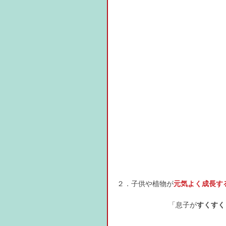
２．子供や植物が
元気よく成長す
「息子が
すくすく