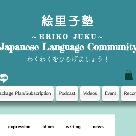
絵里子塾
～ERIKO JUKU～
Japanese Language Communit
わくわくをひろげましょう！
ackage Plan/Subscription
Podcast
Videos
Event
Reco
expression
idiom
writing
news