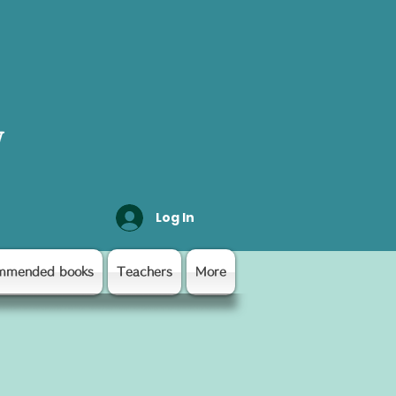
y
Log In
mmended books
Teachers
More