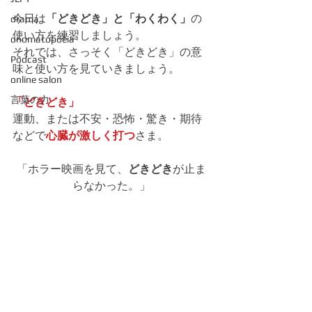
今日は
「どきどき」と「わくわく」
の
drama
使い方を練習しましょう。
onomatopoeia
それでは、さっそく「どきどき」の意
Podcast
味と使い方を見ていきましょう。
online salon
言葉の力
「どきどき」
運動、または不安・恐怖・驚き・期待
などで
心臓が激しく打つ
さま。
「ホラー映画を見て、
どきどき
が止ま
らなかった。」