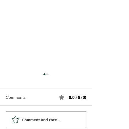
Comments
0.0 / 5 (0)
○○が服を着て歩いている
Comment and rate...
JLPT N1 文法
して ①②