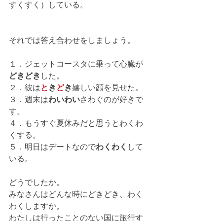
すくすく）している。
それでは答え合わせをしましょう。
１．ジェットコースタに乗って心臓が
どきどき
した。
２．彼は
と
き
ど
き
嬉しい顔を見せた。
３．週末は
わいわい
さわぐのが好きで
す。
４．もうすぐ夏休みだと思うとわくわ
くする。
５．明日はデートなので
わくわく
して
いる。
どうでしたか。
みなさんはどんな時にどきどき、わく
わくしますか。
わたしは行ったことのない国に旅行す