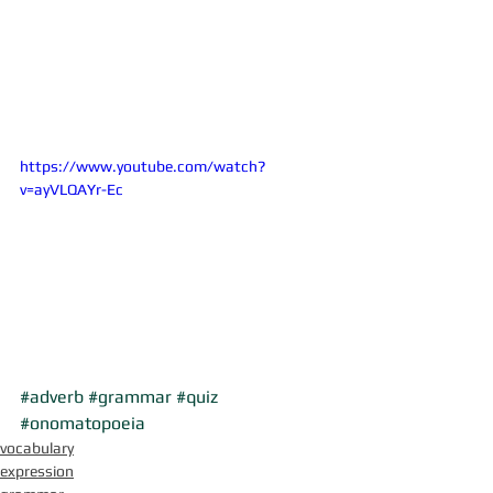
https://www.youtube.com/watch?
v=ayVLQAYr-Ec
#adverb
#grammar
#quiz
#onomatopoeia
vocabulary
expression