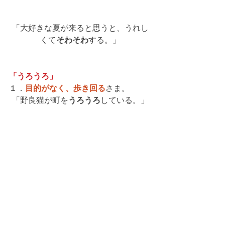
「大好きな夏が来ると思うと、うれし
くて
そわそわ
する。」
「うろうろ」
１．
目的がなく、歩き回る
さま。
「野良猫が町を
うろうろ
している。」