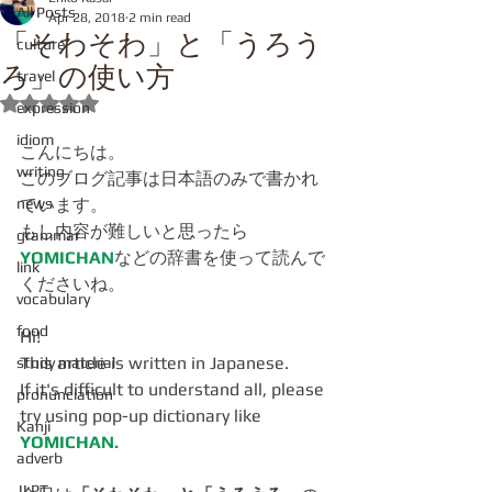
All Posts
Apr 28, 2018
2 min read
「そわそわ」と「うろう
culture
ろ」の使い方
travel
Rated NaN out of 5 stars.
expression
idiom
こんにちは。
writing
このブログ記事は日本語のみで書かれ
news
ています。
もし内容が難しいと思ったら
grammar
YOMICHAN
などの辞書を使って読んで
link
くださいね。
vocabulary
food
Hi!
This article is written in Japanese.
study material
If it's difficult to understand all, please 
pronunciation
try using pop-up dictionary like 
Kanji
YOMICHAN.
adverb
JLPT