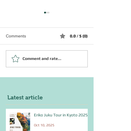
Comments
0.0 / 5 (0)
○○が服を着て歩いている
Comment and rate...
JLPT N1 文法
して ①②
Latest article
Eriko Juku Tour in Kyoto 2025
Oct 10, 2025