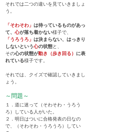
それでは二つの違いを見ていきましょ
う。
「そわそわ」
は待っているものがあっ
て、
心
が落ち着かない
様子で、
「うろうろ」
は決まらない、はっきり
しないという
心
の状態
と、
その
心の状態が
動き（歩き回る）
に表
れている
様子です。
それでは、クイズで確認していきまし
ょう。
～問題～
１．道に迷って（そわそわ・うろう
ろ）している人がいた。
２．明日はついに合格発表の日なの
で、（そわそわ・うろうろ）してい