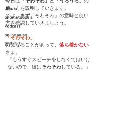
今日は
「そわそわ」と「うろうろ」
の
使い方を説明していきます。
drama
では、まず「そわそわ」の意味と使い
onomatopoeia
方を確認していきましょう。
Podcast
online salon
「そわそわ」
言葉の力
気になることがあって、
落ち着かない
さま。
「もうすぐスピーチをしなくてはいけ
ないので、彼は
そわそわ
している。」