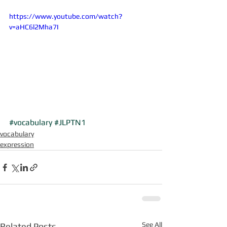
https://www.youtube.com/watch?
v=aHC6l2Mha7I
#vocabulary
#JLPTN1
vocabulary
expression
See All
Related Posts