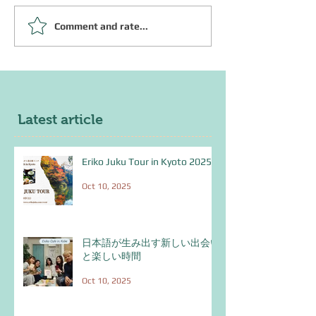
○○が服を着て歩いている
Comment and rate...
おろおろ/がぶが
み/がらり/ぎく
Latest article
Eriko Juku Tour in Kyoto 2025
Oct 10, 2025
日本語が生み出す新しい出会い
と楽しい時間
Oct 10, 2025