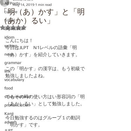
All Posts
Aug 14, 2019
1 min read
「明（あ）かす」と「明
culture
（あか）るい」
travel
Rated NaN out of 5 stars.
expression
idiom
こんにちは！
writing
今日はJLPT　N1レベルの語彙「明
news
（あ）かす」を紹介していきます。
grammar
この「明かす」の漢字は、もう初級で
link
勉強しましたよね。
vocabulary
food
でもその時の使い方はい形容詞の「明
study material
（あか）るい」として勉強しました。
pronunciation
Kanji
今日勉強するのはグループ１の動詞
adverb
「明かす」です。
JLPT