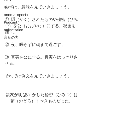
まずは、意味を見ていきましょう。
drama
onomatopoeia
①  隠（かく）されたものや秘密（ひみ
Podcast
つ）を公（おおやけ）にする。秘密を
online salon
話す。 
言葉の力
②  夜、眠らずに朝まで過ごす。 
③  真実を公にする。真実をはっきりさ
せる。 
それでは例文を見ていきましょう。
親友が明(あ）かした秘密（ひみつ）は
驚（おどろ）くべきものだった。