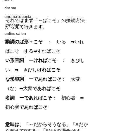
drama
onomatopoeia
それではまず「～ばこそ」の接続方法
Podcast
から見て行きます。
online salon
動詞のば形＋こそ
　：　いる　➡いれ
言葉の力
ばこそ　する➡すればこそ
い形容詞　ーければこそ
　：　きびし
い　➡　きびし
ければこそ
な形容詞　ーであればこそ
：　大変
（な）➡大変
であればこそ
名詞　ーであればこそ
：　初心者　➡
初心者
であればこそ
意味は、
「～だからそうなる」「Aだか
ら敢えてBする」「BはAの場合だけ