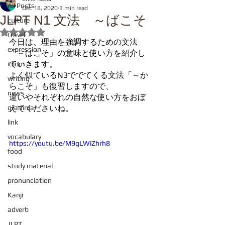
All Posts
Dec 18, 2020
3 min read
JLPT N1 文法 ～ばこそ
culture
Rated NaN out of 5 stars.
travel
今日は、理由を強調するための文法
expression
「～ばこそ」の意味と使い方を紹介し
ていきます。
idiom
よく似ているN3ででてくる文法「～か
writing
らこそ」も復習しますので、
news
違いやそれぞれの自然な使い方をおぼ
grammar
えてくださいね。
link
vocabulary
https://youtu.be/M9gLWiZhrh8
food
study material
pronunciation
Kanji
adverb
JLPT