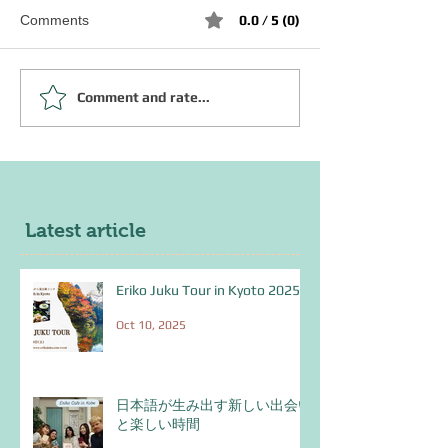
Comments
0.0 / 5 (0)
Comment and rate...
JLPT N1 文法 ～てみせ
JLPT N1 文法
る
か
Latest article
Eriko Juku Tour in Kyoto 2025
Oct 10, 2025
日本語が生み出す新しい出会い
と楽しい時間