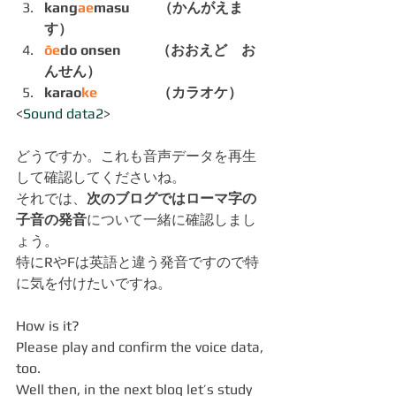
kang
ae
masu　　（かんがえま
す）
ōe
do onsen　　  （おおえど　お
んせん）
karao
ke
　　　　 （カラオケ）
<
Sound data2
>
どうですか。これも音声データを再生
して確認してくださいね。
それでは、
次のブログではローマ字の
子音の発音
について一緒に確認しまし
ょう。
特にRやFは英語と違う発音ですので特
に気を付けたいですね。
How is it? 
Please play and confirm the voice data, 
too.
Well then, in the next blog let’s study 