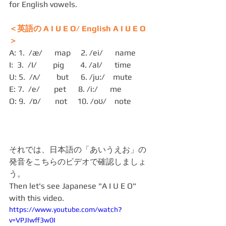
for English vowels.
＜英語の A I U E O/ English A I U E O
＞
A: 1.  /æ/　  map     2. /ei/      name
I:  3.  /I/   　 pig   　 4. /aI/      time
U: 5.  /ʌ/　　but      6. /ju:/    mute
E: 7.  /e/       pet      8. /i:/      me
O: 9.  /ɒ/       not     10. /oʊ/    note
それでは、日本語の「あいうえお」の
発音をこちらのビデオで確認しましょ
う。
Then let's see Japanese "A I U E O" 
with this video.
https://www.youtube.com/watch?
v=VPJIwff3w0I