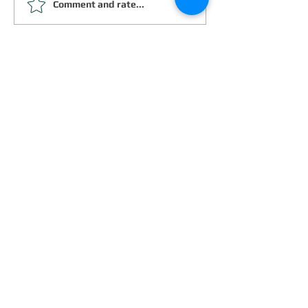
Comment and rate...
日本語のローマ字 子音編 The
Roman Alphabet in Japanese
language <Consonants>
Latest article
Eriko Juku Tour in Kyoto 2025
Oct 10, 2025
日本語が生み出す新しい出会い
と楽しい時間
Oct 10, 2025
Eriko Cafe in Kobe, Japan 2025