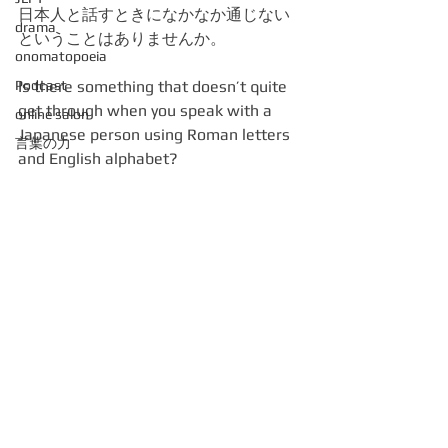
日本人と話すときになかなか通じない
drama
ということはありませんか。
onomatopoeia
Podcast
Is there something that doesn’t quite 
get through when you speak with a 
online salon
Japanese person using Roman letters 
言葉の力
and English alphabet?