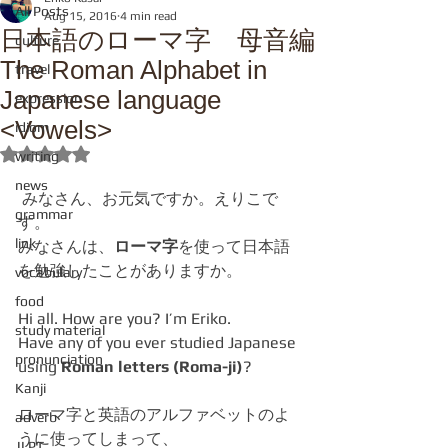
All Posts
Aug 15, 2016
4 min read
日本語のローマ字 母音編
culture
The Roman Alphabet in
travel
Japanese language
expression
<Vowels>
idiom
Rated NaN out of 5 stars.
writing
news
 みなさん、お元気ですか。えりこで
grammar
す。
link
みなさんは、
ローマ字
を使って日本語
を勉強したことがありますか。
vocabulary
food
Hi all. How are you? I’m Eriko.
study material
Have any of you ever studied Japanese 
pronunciation
using 
Roman letters (Roma-ji)
?
Kanji
ローマ字と英語のアルファベットのよ
adverb
うに使ってしまって、
JLPT