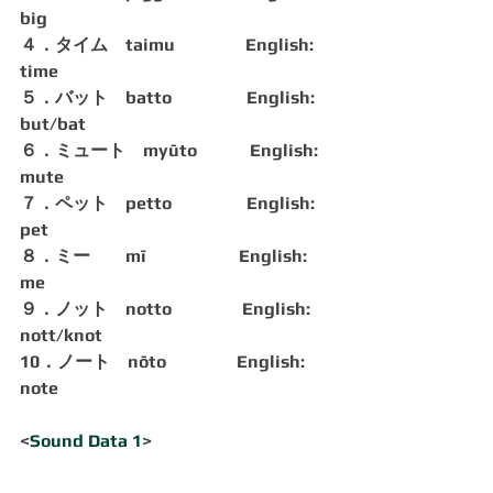
big
４．タイム　taimu                English: 
time
５．バット　batto                 English: 
but/bat
６．ミュート　myūto            English: 
mute
７．ペット　petto                 English: 
pet
８．ミー　　mī                     English: 
me
９．ノット　notto                English: 
nott/knot 
10．ノート　nōto                English: 
note
<
Sound Data 1
>