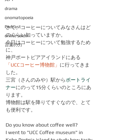
drama
onomatopoeia
Podcast
さて、コーヒーについてみなさんはど
のぐらい知っていますか。
online salon
今日はコーヒーについて勉強するため
言葉の力
に、
神戸ポートピアアイランドにある
「
UCCコーヒー博物館
」
に行ってきま
した。
三宮（さんのみや）駅から
ポートライ
ナー
にのって15分くらいのところにあ
ります。
博物館は駅を降りてすぐなので、とて
も便利です。
Do you know about coffee well?
I went to "UCC Coffee museum" in 
Kobe Portpia island to study how tasty 