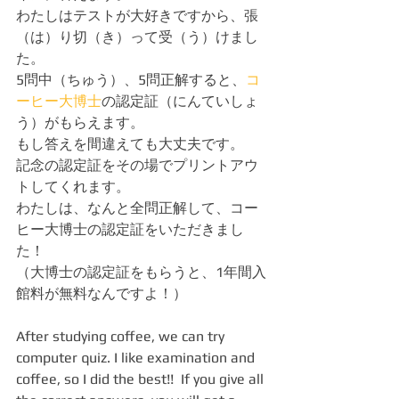
わたしはテストが大好きですから、張
（は）り切（き）って受（う）けまし
た。
5問中（ちゅう）、5問正解すると、
コ
ーヒー大博士
の認定証（にんていしょ
う）がもらえます。
もし答えを間違えても大丈夫です。
記念の認定証をその場でプリントアウ
トしてくれます。
わたしは、なんと全問正解して、コー
ヒー大博士の認定証をいただきまし
た！
（大博士の認定証をもらうと、1年間入
館料が無料なんですよ！）
After studying coffee, we can try 
computer quiz. I like examination and 
coffee, so I did the best!!  If you give all 