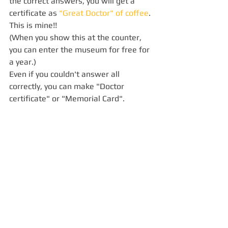
the correct answers, you will get a 
certificate as 
"Great Doctor" of coffee
. 
This is mine!!  
(When you show this at the counter, 
you can enter the museum for free for 
a year.) 
Even if you couldn't answer all 
correctly, you can make "Doctor 
certificate" or "Memorial Card".