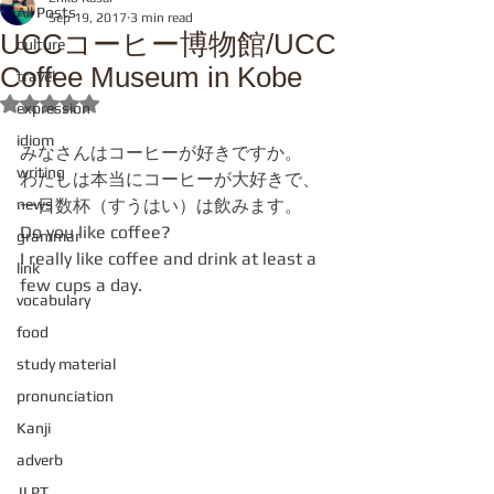
All Posts
Sep 19, 2017
3 min read
UCCコーヒー博物館/UCC
culture
Coffee Museum in Kobe
travel
Rated NaN out of 5 stars.
expression
idiom
みなさんはコーヒーが好きですか。
writing
わたしは本当にコーヒーが大好きで、
news
一日数杯（すうはい）は飲みます。
Do you like coffee?
grammar
I really like coffee and drink at least a 
link
few cups a day.
vocabulary
food
study material
pronunciation
Kanji
adverb
JLPT